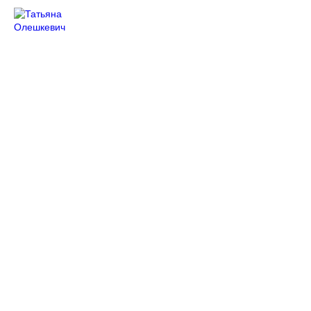
Татьяна Олешкевич
Ольга Фост
Life-
Профессиональный
guru,
астролог
директор
центра
Ника Армани
Сергей Соколов
Парапсихолог
Астролог,
рунолог,
таролог