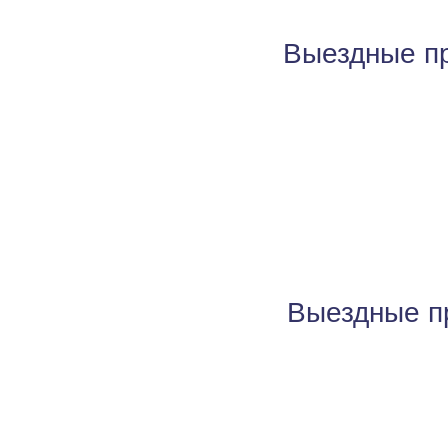
Выездные пр
АРКАИМ. Сентябрь
СЕРГИЕВ ПОСАД
Выездные пр
ЭЙЛАТ. Февраль
ИНДИЯ. Февраль